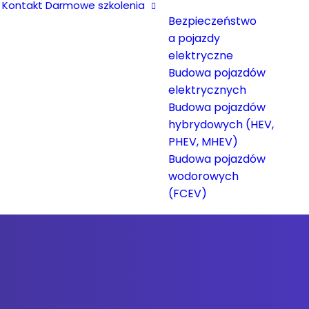
Kontakt
Darmowe szkolenia
Bezpieczeństwo
a pojazdy
elektryczne
Budowa pojazdów
elektrycznych
Budowa pojazdów
hybrydowych (HEV,
PHEV, MHEV)
Budowa pojazdów
wodorowych
(FCEV)