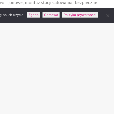
wo – jonowe, montaż stacji ładowania, bezpieczne
 na ich użycie.
Zgoda
Odmowa
Polityka prywatności
nsowe, budowlane, odpowiedzialność cywilna itd.
gółowe raporty.
ieczeń ppoż, instalacji tryskaczowych, instalacji
ieczeń.