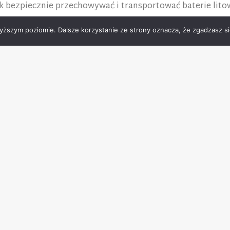
k bezpiecznie przechowywać i transportować baterie lito
yższym poziomie. Dalsze korzystanie ze strony oznacza, że zgadzasz się
owych, zarówno w kraju jak i za granicą.
 specyfiki działalności danej firmy.
zakresu ochrony, wyłączeń, franszyz i ceny.
odpowiedzialność.
tów z danej dziedziny: ubezpieczenia transportowe, fina
racy. Znają szkodowość klientów i generują dla nich szcze
anych przez inżynierów. Doradza m. in. w sprawie zabezp
nie polis podwykonawców, analiza umów pod kątem ubezp