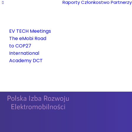
Raporty
Członkostwo
Partnerzy
EV TECH Meetings
The eMobi Road
to COP27
International
Academy DCT