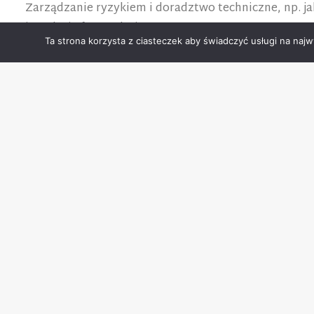
Zarządzanie ryzykiem i doradztwo techniczne, np. ja
instalacje fotowoltaiczne.
Ta strona korzysta z ciasteczek aby świadczyć usługi na najw
Poszukiwanie najkorzystniejszych ofert ubezpieczeni
GrECo Polska:
Konstruuje programy ubezpieczeniowe dopasowane do
Porównuje oferty różnych ubezpieczycieli pod kątem 
Rekomenduje najlepsze rozwiązania i bierze za nie 
Obsługą dużych podmiotów zajmuje się zespół eksper
Profesjonalna pomoc w likwidacji szkód to 50% ich p
Identyfikuje zagrożenia podczas audytów przeprowadz
fotowoltaicznych.
Bezpłatnie doradza w takich sprawach jak sprawdza
Zapewnia obsługę również w języku angielskim.