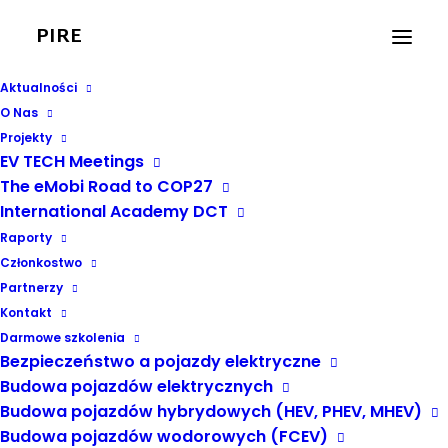
PIRE
Aktualności
O Nas
Projekty
EV TECH Meetings
ADECON Członkiem
The eMobi Road to COP27
International Academy DCT
Wspierającym PIRE
Raporty
Członkostwo
19 LIPCA, 2022
|
W
AKTUALNOŚCI PIRE
,
POLSKA
Partnerzy
Kontakt
Darmowe szkolenia
Bezpieczeństwo a pojazdy elektryczne
Budowa pojazdów elektrycznych
Budowa pojazdów hybrydowych (HEV, PHEV, MHEV)
Budowa pojazdów wodorowych (FCEV)