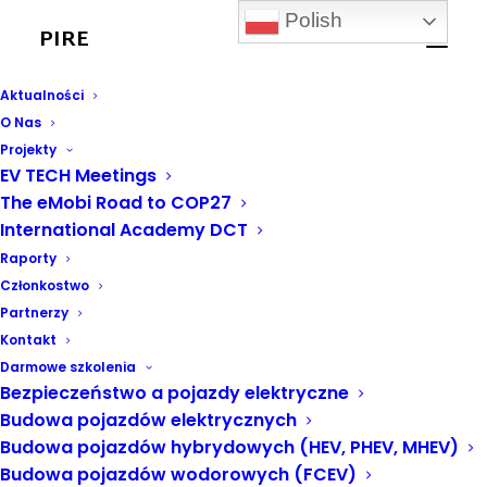
Polish
PIRE
Warszawa i Zielona
Aktualności
O Nas
Góra - liderzy
Projekty
EV TECH Meetings
użytkowanie
The eMobi Road to COP27
International Academy DCT
autobusów
Raporty
elektrycznych w
Członkostwo
Partnerzy
Polsce
Kontakt
Darmowe szkolenia
Bezpieczeństwo a pojazdy elektryczne
11 MARCA, 2021
|
W
POLSKA
,
AKTUALNOŚCI PIRE
Budowa pojazdów elektrycznych
Budowa pojazdów hybrydowych (HEV, PHEV, MHEV)
Budowa pojazdów wodorowych (FCEV)