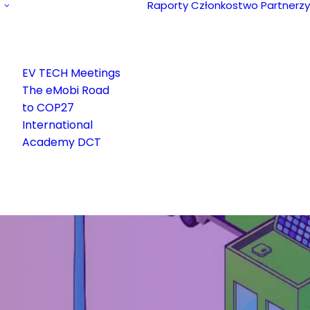
Raporty
Członkostwo
Partnerzy
EV TECH Meetings
The eMobi Road
to COP27
International
Academy DCT