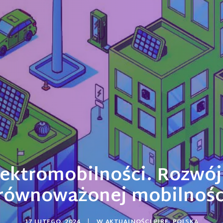
ektromobilności. Rozwój 
równoważonej mobilnośc
17 LUTEGO, 2024
|
W
AKTUALNOŚCI PIRE
,
POLSKA