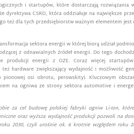
logicznych i startupów, które dostarczają rozwiązani
że dyrektywa CSRD, która oddziałuje na największe prz
go też dla tych przedsiębiorstw ważnym elementem jest 
ansformacja sektora energii w której biorą udział podmi
hodzącej z odnawialnych źródeł energii. Do tego dochodz
ie produkcji energii z OZE. Coraz więcej startup
e też hardware zwiększający wydajność i możliwość gen
o pionowej osi obrotu, perowskity). Kluczowym obszar
iem na ogniwa ze strony sektora automotive i energety
sobie za cel budowę polskiej fabryki ogniw Li-Ion, kt
niczne oraz wyższa wydajność produkcji pozwoli na dos
roku 2030, czyli urośnie ok. 6 krotnie względem roku 