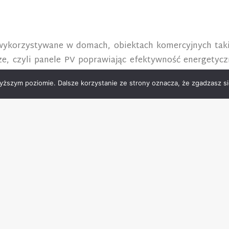
wykorzystywane w domach, obiektach komercyjnych takich
ze, czyli panele PV poprawiając efektywność energetycz
trycznych.
yższym poziomie. Dalsze korzystanie ze strony oznacza, że zgadzasz się
, należy pamiętać również o zarządzaniu energią, czyli
o prostu niezbędne. To już nie tylko proste połączenie r
micznych, oprogramowanie, które pozwoli nam na korzysta
przedzeniem, jaki będzie profil cenowy energii. Coraz więc
energetyka PV.