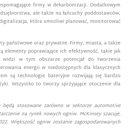
a wspomagające firmy w dekarbonizacji. Dodatkowym
edsiębiorstwa, ale także na łańcuchy poddostawców,
digitalizacja, która umożliwi planować, monitorować
oty państwowe oraz prywatne. Firmy, miasta, a także
ą elementy poprawiające ich efektywność, takie jak
ów widzi w tym obszarze potencjał do tworzenia
erowania energii w niedostępnych dla klasycznych
em są technologie bateryjne rozwijają się bardzo
ki. Wszystko to tworzy sprzyjające otoczenie dla
óre będą stosowane zarówno w sektorze automotive
tarczenie na rynek nowych ogniw. McKinsey szacuje,
2022. Większość ogniw zostanie zagospodarowanych