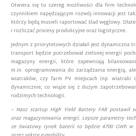
Otwiera się tu szereg możliwości dla firm techno
czynnikiem napędzającym rozwój innowacji jest tak
którzy będą musieli raportować ślad węglowy. Dlate
i rozliczać procesy produkcyjne oraz logistyczne.
Jednym z priorytetowych działań jest dynamiczna tr
transport będzie potrzebował zielonej energii poc
magazyny energii, które zapewniają bilansowan
m.in. oprogramowania do zarządzania energią, al
wiatraków, czy farm PV miejscach (np. wiatraki 
dynamicznie, co wiąże się z dużym zapotrzebowan
rodzimych technologii.
– Nasz startup High Yield Battery FAB postawił 
oraz magazynowania energii. Lepsze parametry tech
ze światowy rynek baterii to będzie 4700 GWh w 
przez sektor e-mobility