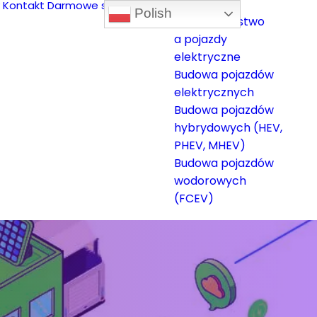
Kontakt
Darmowe szkolenia
Polish
Bezpieczeństwo
a pojazdy
elektryczne
Budowa pojazdów
elektrycznych
Budowa pojazdów
hybrydowych (HEV,
PHEV, MHEV)
Budowa pojazdów
wodorowych
(FCEV)