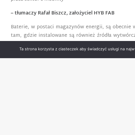
– tłumaczy Rafał Biszcz, założyciel HYB FAB
Baterie, w postaci magazynów energii, są obecnie 
tam, gdzie instalowane są również źródła wytwórc
budowie infrastruktury ładowania dla pojazdów elek
Ta strona korzysta z ciasteczek aby świadczyć usługi na najw
– Aby efektywnie wykorzystać połączone technologie
więcej możliwości, ale jest również coraz częściej p
kiedy energetyka umożliwi korzystanie z taryf dyna
i domach. Narzędzia AI są w stanie przewidywać, z wy
– wyjaśnia Maciej Tomaszewski, Prezes zarządu Eko
Startupy w e-mobility