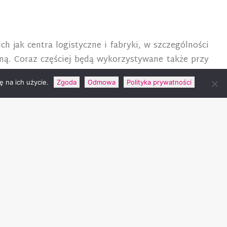
 jak centra logistyczne i fabryki, w szczególności
ną. Coraz częściej będą wykorzystywane także przy
 na ich użycie.
Zgoda
Odmowa
Polityka prywatności
 oprogramowaniu, które z roku na rok daje nam coraz
óżnych źródeł wytwarzania i magazynowania, ale także,
nie z najtańszej możliwej energii w naszych firmach
ej startupów dostarcza tego typu rozwiązania.