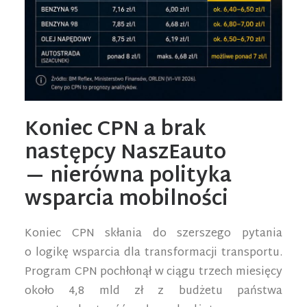
Koniec CPN a brak
następcy NaszEauto
— nierówna polityka
wsparcia mobilności
Koniec CPN skłania do szerszego pytania
o logikę wsparcia dla transformacji transportu.
Program CPN pochłonął w ciągu trzech miesięcy
około 4,8 mld zł z budżetu państwa