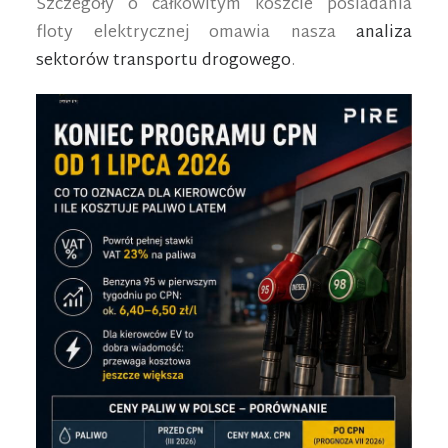
Szczegóły o całkowitym koszcie posiadania
floty elektrycznej omawia nasza
analiza
sektorów transportu drogowego
.