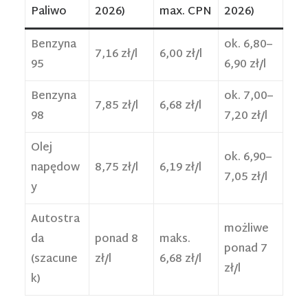
Paliwo
2026)
max. CPN
2026)
Benzyna
ok. 6,80–
7,16 zł/l
6,00 zł/l
95
6,90 zł/l
Benzyna
ok. 7,00–
7,85 zł/l
6,68 zł/l
98
7,20 zł/l
Olej
ok. 6,90–
napędow
8,75 zł/l
6,19 zł/l
7,05 zł/l
y
Autostra
możliwe
da
ponad 8
maks.
ponad 7
(szacune
zł/l
6,68 zł/l
zł/l
k)