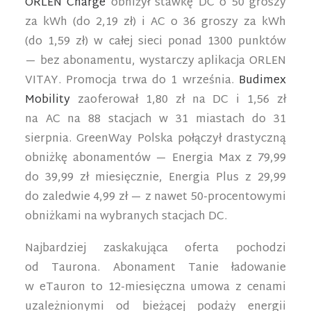
ORLEN Charge
obniżył stawkę DC o 50 groszy
za kWh (do 2,19 zł) i AC o 36 groszy za kWh
(do 1,59 zł) w całej sieci ponad 1300 punktów
— bez abonamentu, wystarczy aplikacja ORLEN
VITAY. Promocja trwa do 1 września.
Budimex
Mobility
zaoferował 1,80 zł na DC i 1,56 zł
na AC na 88 stacjach w 31 miastach do 31
sierpnia. GreenWay Polska połączył drastyczną
obniżkę abonamentów — Energia Max z 79,99
do 39,99 zł miesięcznie, Energia Plus z 29,99
do zaledwie 4,99 zł — z nawet 50-procentowymi
obniżkami na wybranych stacjach DC.
Najbardziej zaskakująca oferta pochodzi
od Taurona. Abonament Tanie ładowanie
w eTauron to 12-miesięczna umowa z cenami
uzależnionymi od bieżącej podaży energii