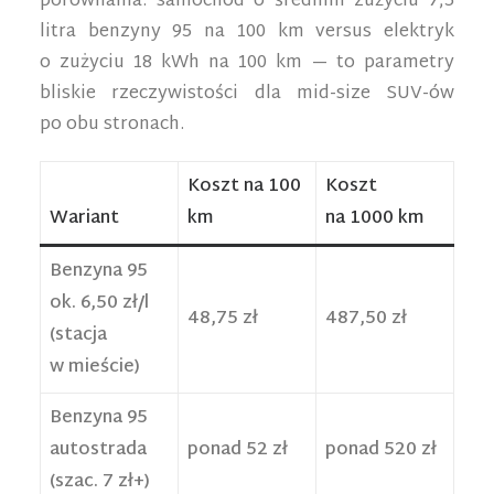
porównania: samochód o średnim zużyciu 7,5
litra benzyny 95 na 100 km versus elektryk
o zużyciu 18 kWh na 100 km — to parametry
bliskie rzeczywistości dla mid-size SUV-ów
po obu stronach.
Koszt na 100
Koszt
Wariant
km
na 1000 km
Benzyna 95
ok. 6,50 zł/l
48,75 zł
487,50 zł
(stacja
w mieście)
Benzyna 95
autostrada
ponad 52 zł
ponad 520 zł
(szac. 7 zł+)