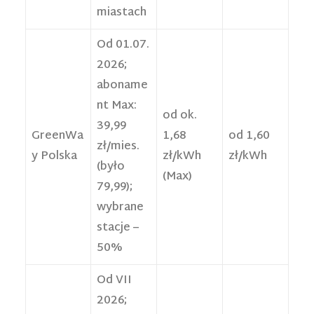
miastach
Od 01.07.
2026;
aboname
nt Max:
od ok.
39,99
GreenWa
1,68
od 1,60
zł/mies.
y Polska
zł/kWh
zł/kWh
(było
(Max)
79,99);
wybrane
stacje –
50%
Od VII
2026;