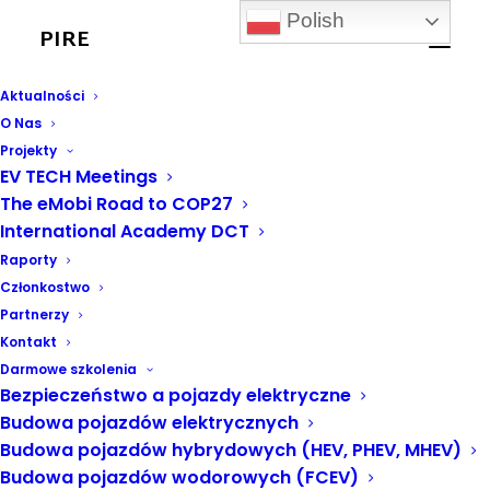
Polish
PIRE
Koniec programu
Aktualności
CPN od 1 lipca 2026:
O Nas
Projekty
co to oznacza dla
EV TECH Meetings
The eMobi Road to COP27
kierowców
International Academy DCT
elektryków i ile
Raporty
Członkostwo
kosztuje ładowanie
Partnerzy
Kontakt
latem
Darmowe szkolenia
Bezpieczeństwo a pojazdy elektryczne
Budowa pojazdów elektrycznych
1 LIPCA, 2026
|
W
AKTUALNOŚCI PIRE
Budowa pojazdów hybrydowych (HEV, PHEV, MHEV)
Budowa pojazdów wodorowych (FCEV)