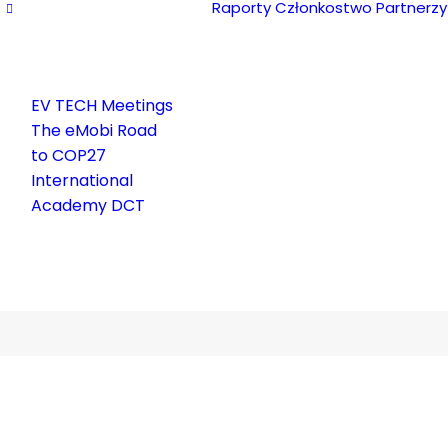
Raporty
Członkostwo
Partnerzy
EV TECH Meetings
The eMobi Road
lska Członkiem Wspiera
to COP27
International
Academy DCT
31 SIERPNIA, 2022
|
W
AKTUALNOŚCI PIRE
,
POLSKA