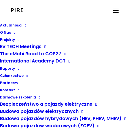
PIRE
Aktualności
O Nas
Projekty
DEHN Polska
EV TECH Meetings
The eMobi Road to COP27
Członkiem
International Academy DCT
Wspierającym PIRE
Raporty
Członkostwo
Partnerzy
23 LISTOPADA, 2022
|
W
AKTUALNOŚCI PIRE
,
POLSKA
Kontakt
Darmowe szkolenia
Bezpieczeństwo a pojazdy elektryczne
Budowa pojazdów elektrycznych
Budowa pojazdów hybrydowych (HEV, PHEV, MHEV)
Budowa pojazdów wodorowych (FCEV)