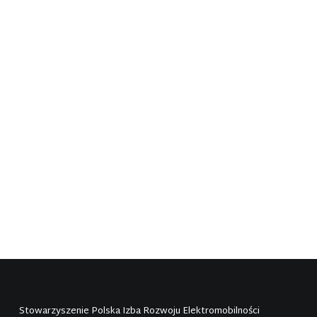
8 czerwca Parlament Europejski
zagłosuje w sprawie stanowiska w
kwestii nowych standardów redukcji
emisji CO2 dla samochodów
osobowych i dostawczych. To
głosowanie kluczowe dla powodzenia
polityki…
Stowarzyszenie Polska Izba Rozwoju Elektromobilności