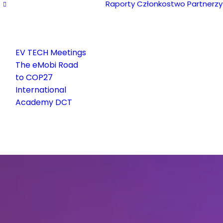
Raporty
Członkostwo
Partnerzy
EV TECH Meetings
The eMobi Road
to COP27
International
Academy DCT