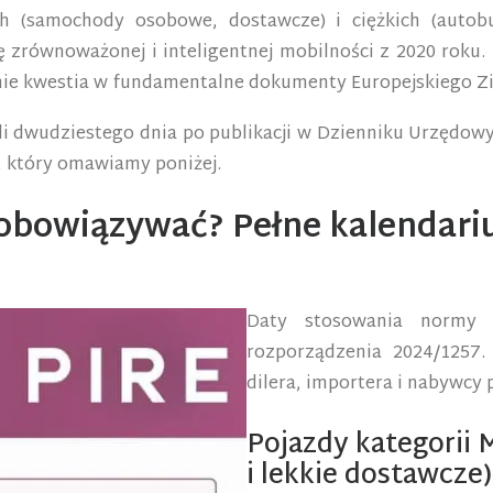
h (samochody osobowe, dostawcze) i ciężkich (autobu
ę zrównoważonej i inteligentnej mobilności z 2020 roku.
nalnie kwestia w fundamentalne dokumenty Europejskiego Z
yli dwudziestego dnia po publikacji w Dzienniku Urzędow
, który omawiamy poniżej.
 obowiązywać? Pełne kalendar
Daty stosowania normy 
rozporządzenia 2024/1257
dilera, importera i nabywcy 
Pojazdy kategorii
i lekkie dostawcze)