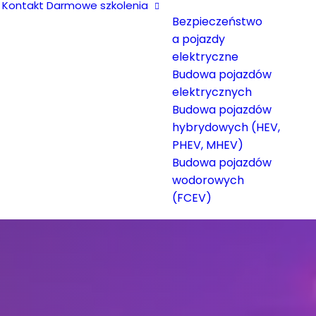
Kontakt
Darmowe szkolenia
Bezpieczeństwo
a pojazdy
elektryczne
Budowa pojazdów
elektrycznych
Budowa pojazdów
hybrydowych (HEV,
PHEV, MHEV)
Budowa pojazdów
wodorowych
(FCEV)