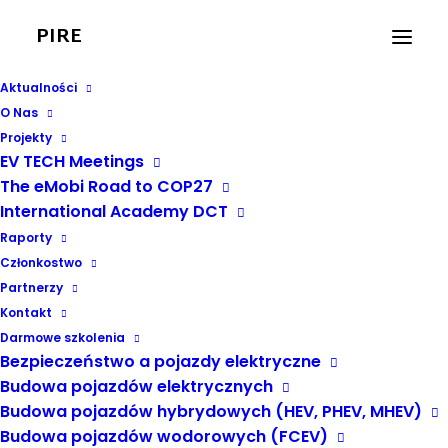
PIRE
Aktualności
O Nas
Projekty
EV TECH Meetings
The eMobi Road to COP27
AFIR PRZYJĘTY!
International Academy DCT
Raporty
25 LIPCA, 2023
|
W
AKTUALNOŚCI PIRE
Członkostwo
Partnerzy
Kontakt
Darmowe szkolenia
Bezpieczeństwo a pojazdy elektryczne
Budowa pojazdów elektrycznych
Budowa pojazdów hybrydowych (HEV, PHEV, MHEV)
Budowa pojazdów wodorowych (FCEV)