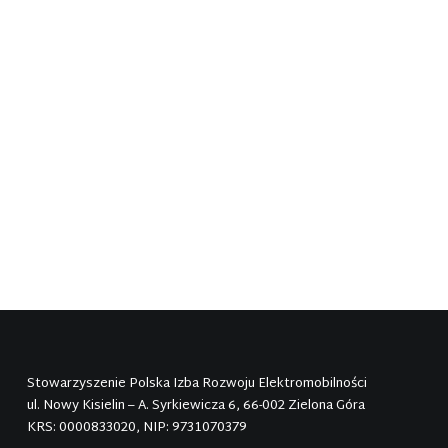
Według najnowszego raportu
International Council on Clean
Transportation (ICCT) już w 2025 roku
w Polsce bardziej opłacalny będzie
transport ciężki oparty na e-truckach
niż ten sam transport oparty…
Stowarzyszenie Polska Izba Rozwoju Elektromobilności
ul. Nowy Kisielin – A. Syrkiewicza 6, 66-002 Zielona Góra
KRS: 0000833020, NIP: 9731070379