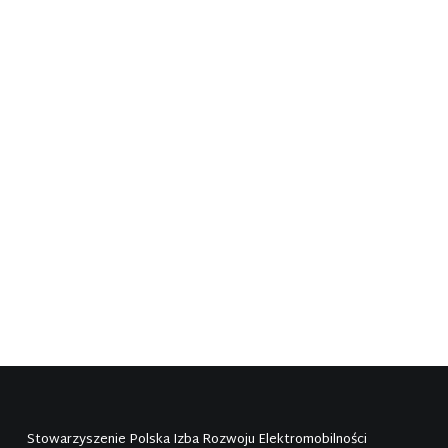
W latach 2022 – 2024 na polskich
drogach jeździć będzie ponad 1350
autobusów elektrycznych. Według
najnowszych danych z licznika e-
busów Polskiej Izby Rozwoju
Elektromobilności i TransInfo.pl
wynika,…
Stowarzyszenie Polska Izba Rozwoju Elektromobilności