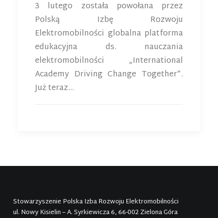
3 lutego została powołana przez
Polską Izbę Rozwoju
Elektromobilności globalna platforma
edukacyjna ds. nauczania
elektromobilności „International
Academy Driving Change Together”.
Już teraz…
Stowarzyszenie Polska Izba Rozwoju Elektromobilności
ul. Nowy Kisielin – A. Syrkiewicza 6, 66-002 Zielona Góra