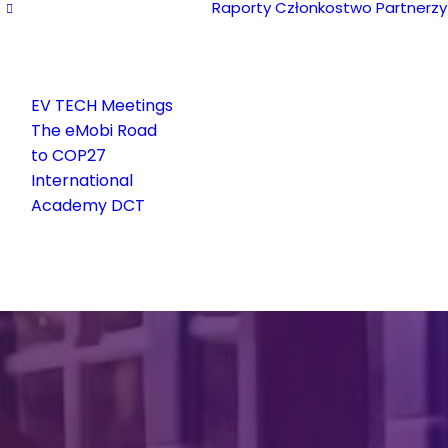
Raporty
Członkostwo
Partnerzy
EV TECH Meetings
The eMobi Road
to COP27
International
Academy DCT