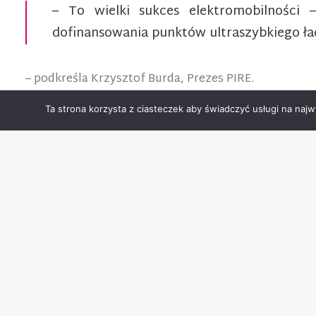
– To wielki sukces elektromobilności 
dofinansowania punktów ultraszybkiego ła
– podkreśla Krzysztof Burda, Prezes PIRE.
Inne programy wsparcia rozwoju elektromobilności
Ta strona korzysta z ciasteczek aby świadczyć usługi na najw
To nie pierwszy program wspierający rozwój elekt
W lipcu 2021 roku rozpoczął się program „Mój ele
w ubiegłym tygodniu uruchomiony został nabór 
publicznego. Nowością w programie „Mój elektryk” 
programem. Maksymalne dofinansowanie jakie mogą ot
Działania NFOŚiGW wspierające elektromobilność.
Warto wspomnieć również o transporcie publicznym 
mogą skorzystać jednostki będące organizatoram