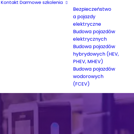
Kontakt
Darmowe szkolenia
Bezpieczeństwo
a pojazdy
elektryczne
Budowa pojazdów
elektrycznych
Budowa pojazdów
hybrydowych (HEV,
PHEV, MHEV)
Budowa pojazdów
wodorowych
(FCEV)