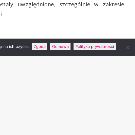
stały uwzględnione, szczególnie w zakresie
i
 na ich użycie.
Zgoda
Odmowa
Polityka prywatności
y Fundusz Ochrony Środowiska i Gospodarki Wodnej.
trycznego mogą otrzymać osoby fizyczne. Natomiast
cznych dla przedsiębiorców i jednostek sektora
ie będzie miało pozytywny wpływ na zainteresowanie
y złotych.
ież prowadzony jest przez Fundusz. Z tego programu
dki na zakup autobusów elektrycznych, autobusów