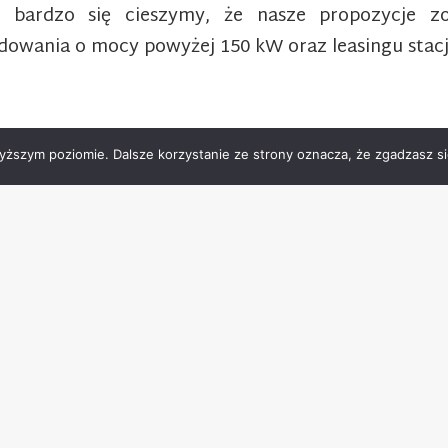
– bardzo się cieszymy, że nasze propozycje zo
dowania o mocy powyżej 150 kW oraz leasingu stacj
yższym poziomie. Dalsze korzystanie ze strony oznacza, że zgadzasz się
romobilności, jakie został uruchomiony przez Narodow
ktryk”, w którym dofinansowanie na zakup pojazdu elek
wniosków na dofinansowanie zakupu pojazdów elektry
jest możliwość skorzystania z leasingu, co niewątpliw
rzymać osoby fizyczne, jak i przedsiębiorcy to 27 tysięc
i programie „Zielony transport publiczny”, który równ
i transportu publicznego i przeznaczyć otrzymane śro